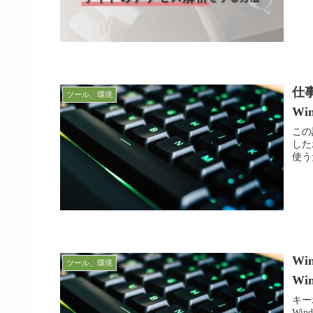
仕
ツール、環境
W
この
した
使う
W
ツール、環境
W
キー
Wi