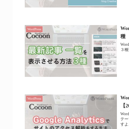
Wo
WordPress
種
Wo
３種
Wo
WordPress
【2
Wor
テー
すよ