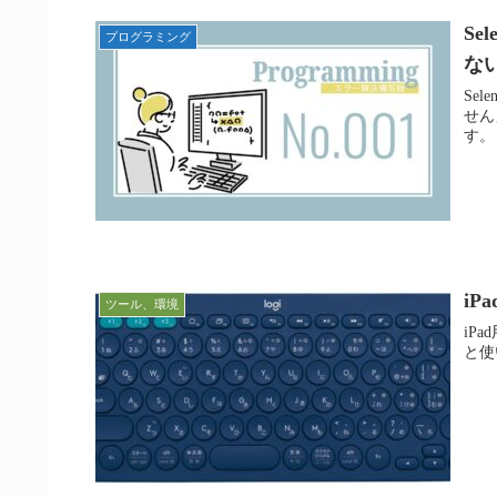
Se
プログラミング
な
Se
せん
す。
i
ツール、環境
iP
と使