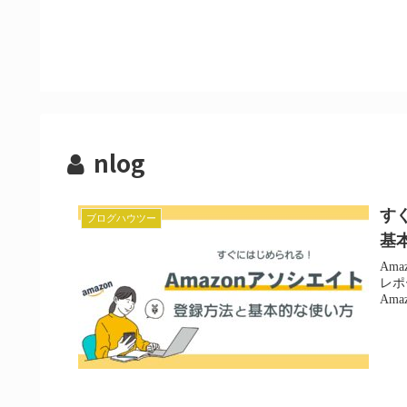
nlog
す
ブログハウツー
基
Am
レポ
Am