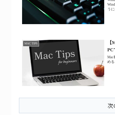
Wi
うに
【M
MAC TIPS
P
Ma
める
次